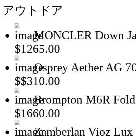
アウトドア
MONCLER Down Ja
$1265.00
Osprey Aether AG 7
$$310.00
Brompton M6R Fold
$1660.00
Zamberlan Vioz Lux