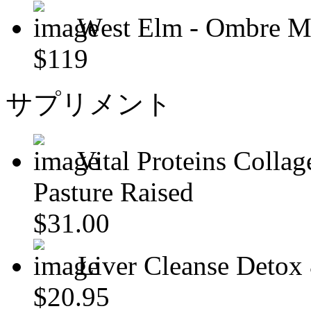
West Elm - Ombre Mi
$119
サプリメント
Vital Proteins Colla
Pasture Raised
$31.00
Liver Cleanse Detox
$20.95