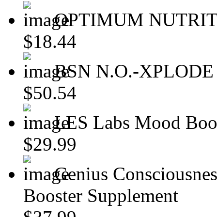
OPTIMUM NUTRITI
$18.44
BSN N.O.-XPLODE P
$50.54
LES Labs Mood Boost
$29.99
Genius Consciousnes
Booster Supplement