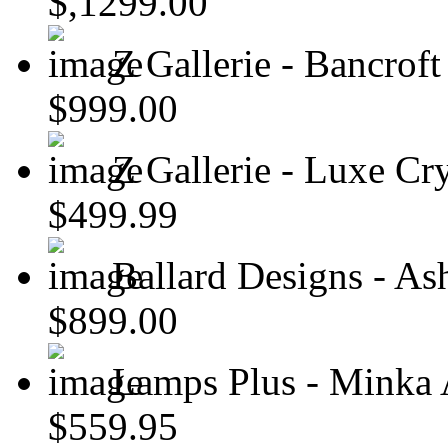
$,1299.00
Z Gallerie - Bancroft
$999.00
Z Gallerie - Luxe Cr
$499.99
Ballard Designs - As
$899.00
Lamps Plus - Minka A
$559.95