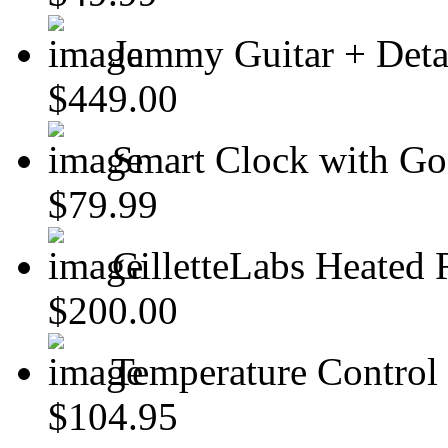
Jammy Guitar + Deta
$449.00
Smart Clock with Goo
$79.99
GilletteLabs Heated R
$200.00
Temperature Contro
$104.95