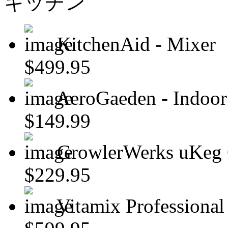
キッチン
KitchenAid - Mixer
$499.95
AeroGaeden - Indoor
$149.99
GrowlerWerks uKeg 
$229.95
Vitamix Professional