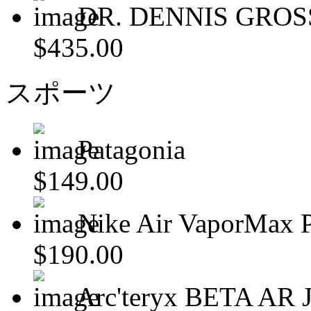
DR. DENNIS GROS
$435.00
スポーツ
Patagonia
$149.00
Nike Air VaporMax P
$190.00
Arc'teryx BETA AR