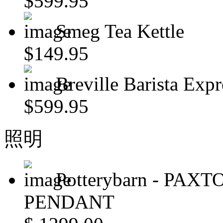
$599.95
Smeg Tea Kettle
$149.95
Breville Barista Exp
$599.95
照明
Potterybarn - PAX
PENDANT